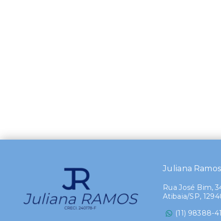
Juliana Ramo
Rua José Bim, 34
Atibaia/SP, 129
(11) 98388-4