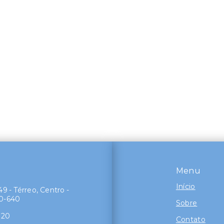
s
Menu
Início
9 - Térreo, Centro -
40-640
Sobre
120
Contato