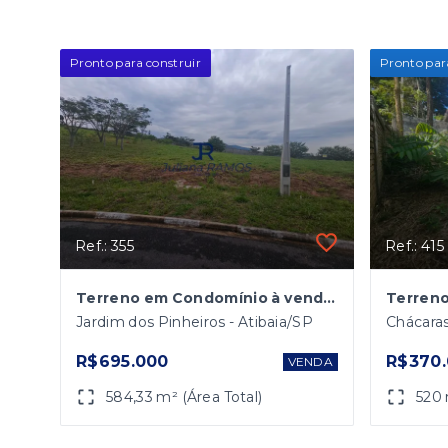
Pronto para construir
Pronto par
Ref.: 355
Ref.: 415
Terreno em Condomínio à venda, 584m2, em Jardim dos Pinheiros, Atibaia/SP
Jardim dos Pinheiros - Atibaia/SP
Chácaras
R$695.000
R$370
VENDA
584,33 m² (Área Total)
520 