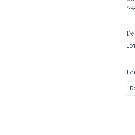
res
De
LOT
Lo
Bo