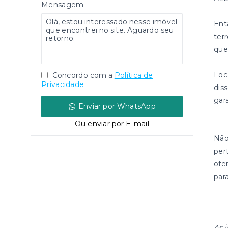
Mensagem
Ent
ter
que
Loc
Concordo com a
Política de
Privacidade
dis
gar
Enviar por WhatsApp
Ou e
nviar por E-mail
Não
per
ofe
para
As 