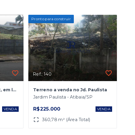
Pronto para construir
Ref.: 140
Terreno à venda, 1.008m2, em localização privilegiada no bairro Nova Gardenia
Terreno a venda no Jd. Paulista
Jardim Paulista - Atibaia/SP
R$225.000
VENDA
VENDA
360,78 m² (Área Total)