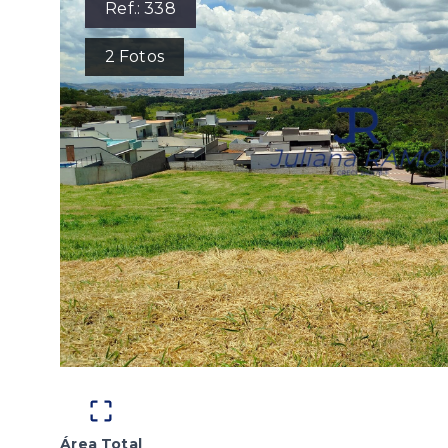
Ref.:
338
2
Fotos
Área Total