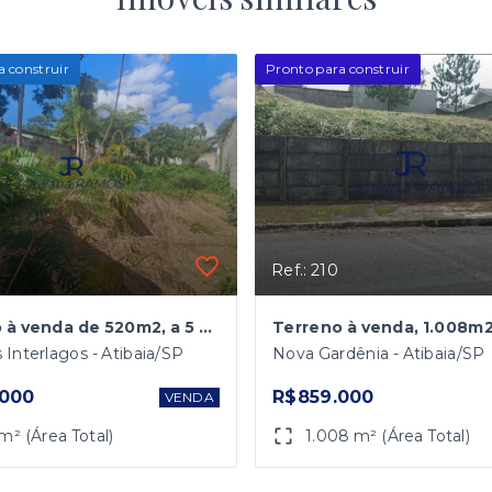
a construir
Pronto para construir
Ref.: 210
Terreno à venda de 520m2, a 5 Km do Centro, Atibaia/SP
 Interlagos - Atibaia/SP
Nova Gardênia - Atibaia/SP
.000
R$859.000
VENDA
m² (Área Total)
1.008 m² (Área Total)