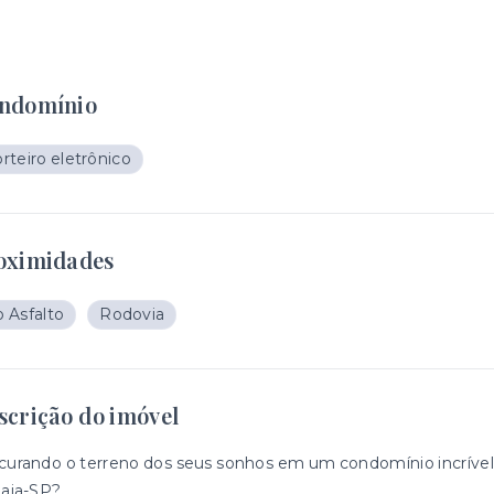
ndomínio
rteiro eletrônico
oximidades
 Asfalto
Rodovia
scrição do imóvel
curando o terreno dos seus sonhos em um condomínio incríve
baia-SP?