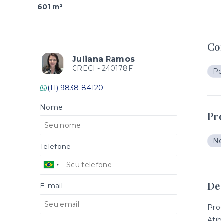
601 m²
Co
Juliana Ramos
CRECI -
240178F
Po
(11) 9838-84120
Nome
Pr
No
Telefone
De
E-mail
Pro
Ati