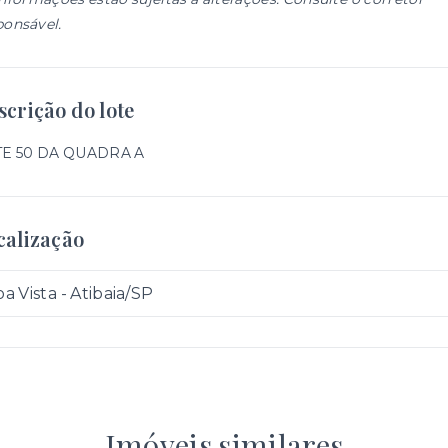
ponsável.
scrição do lote
E 50 DA QUADRA A
calização
a Vista - Atibaia/SP
Imóveis similares