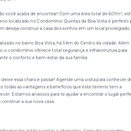
ão você acaba de encontrar! Com uma área total de 601m², es
reno localizado no Condomínio Quintas da Boa Vista é perfeito 
m deseja construir a casa dos sonhos em um local privilegiado.
alizado no bairro Boa Vista, há 5 km do Centro da cidade. Além
so, o condomínio oferece total segurança e infraestrutura para
antir o conforto e bem-estar da sua família.
 deixe essa chance passar! Agende uma visita para conhecer d
to todas as vantagens e benefícios que este terreno tem a
recer. Estamos ansiosos para te ajudar a encontrar o lugar perfe
 construir a sua nova casa.
informações estão sujeitas a alterações. Consulte o corretor