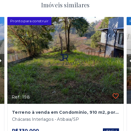
Imóveis similares
Pronto para construir
Ref.: 198
Terreno à venda em Condomínio, 910 m2, por R$ 330.000,00 - Atibaia/SP
Chácaras Interlagos - Atibaia/SP
R$330.000
VENDA