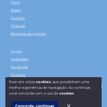
Início
Sobre
Contato
Financie
Negocie seu Imóvel
Social
Instagram
Facebook
Youtube
Esse site utiliza
cookies
, que possibilitam uma
melhor experiência de navegação.
Ao continuar,
Olá! Como posso te servir ?
você concorda com o uso de
cookies
.
© Copyright 2026 - Juliana Ramos - Todos os direitos
reservados
Concordo, continuar
SITE PARA IMOBILIARIA