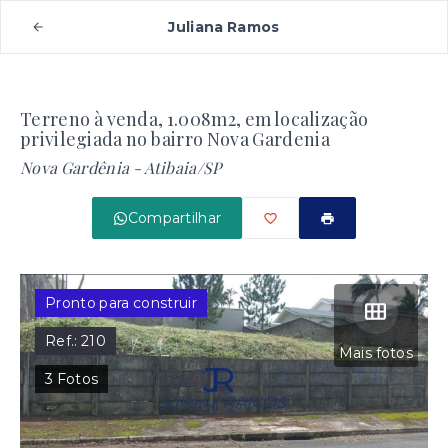
Juliana Ramos
Terreno à venda, 1.008m2, em localização
privilegiada no bairro Nova Gardenia
Nova Gardênia - Atibaia/SP
Compartilhar
Pronto para construir
Ref.:
210
Mais fotos
3
Fotos