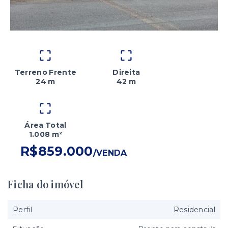
Terreno Frente
Direita
24 m
42 m
Área Total
1.008 m²
R$859.000
/
VENDA
Ficha do imóvel
Perfil
Residencial