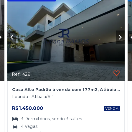
Ref.: 428
Casa Alto Padrão à venda com 177m2, Atibaia/SP
Loanda - Atibaia/SP
R$1.450.000
VENDA
3
Dormitórios
, sendo
3
suítes
4 Vagas