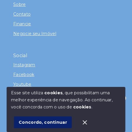
Sobre
Contato
Financie
Negocie seu Imóvel
Social
Instagram
Facebook
Youtube
Esse site utiliza
cookies
, que possibilitam uma
melhor experiência de navegação.
Ao continuar,
Olá! Como posso te servir ?
você concorda com o uso de
cookies
.
© Copyright 2026 - Juliana Ramos - Todos os direitos
reservados
Concordo, continuar
SITE PARA IMOBILIARIA