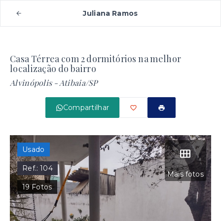
Juliana Ramos
Casa Térrea com 2 dormitórios na melhor
localização do bairro
Alvinópolis - Atibaia/SP
Compartilhar
Usado
Ref.:
104
Mais fotos
19
Fotos