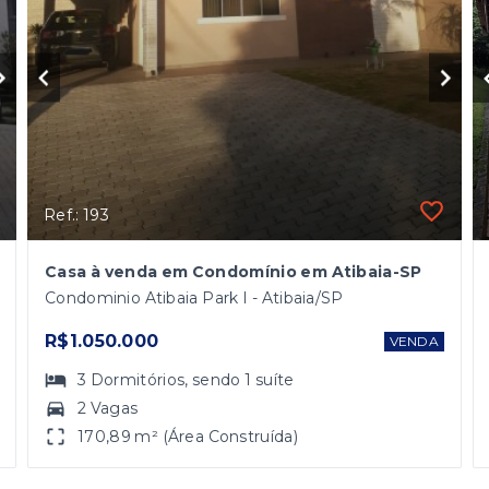
Ref.: 193
Casa à venda em Condomínio em Atibaia-SP
Condominio Atibaia Park I - Atibaia/SP
R$1.050.000
VENDA
3
Dormitórios
, sendo
1
suíte
2 Vagas
170,89 m² (Área Construída)