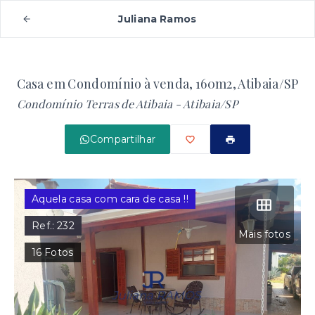
Juliana Ramos
Casa em Condomínio à venda, 160m2, Atibaia/SP
Condomínio Terras de Atibaia - Atibaia/SP
Compartilhar
Aquela casa com cara de casa !!
Ref.:
232
Mais fotos
16
Fotos