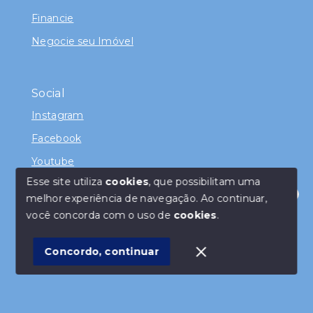
Financie
Negocie seu Imóvel
Social
Instagram
Facebook
Youtube
Esse site utiliza
cookies
, que possibilitam uma
melhor experiência de navegação.
Ao continuar,
Olá! Como posso te servir ?
você concorda com o uso de
cookies
.
© Copyright 2026 - Juliana Ramos - Todos os direitos
reservados
Concordo, continuar
SITE PARA IMOBILIARIA