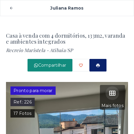
Juliana Ramos
Casa à venda com 4 dormitórios, 133m2, varanda
e ambientes integrados
Recreio Maristela - Atibaia/SP
Compartilhar
Pronto para morar
Ref.:
226
Mais fotos
17
Fotos