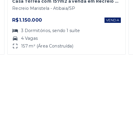
Casa Térrea com 157m2 à venda em Recreio Maristela, Atibaia/SP
Recreio Maristela - Atibaia/SP
R$1.150.000
VENDA
3
Dormitórios
, sendo
1
suíte
4 Vagas
157 m² (Área Construída)